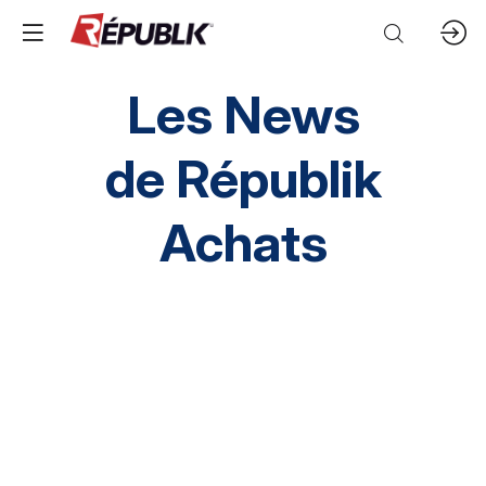
Les News
de
Républik
Achats
Direction HA
SI HA
RH HA
Environnement
HA inclusif
éthique et conformité
Prestation Intellectuelles
FM
IT
Mobilités
Supply chain