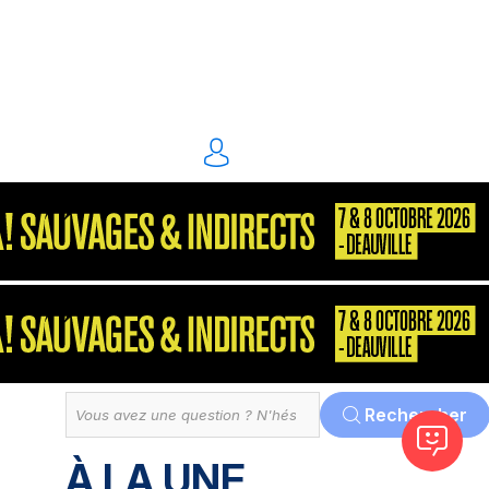
énergie environnement
S2P
Consultant
MarketPlace
Décisionnel
Dématérialisation
Tout
Rechercher
À LA UNE