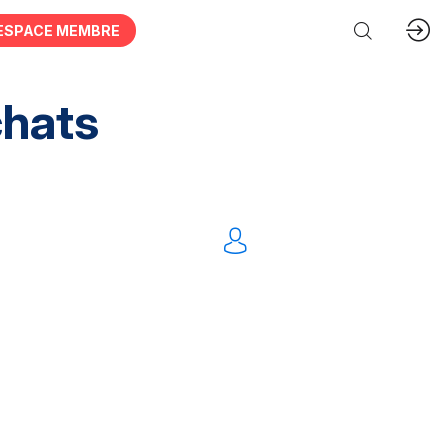
ESPACE MEMBRE
chats
tation Intellectuelles
FM
IT
Mobilités
nnel
Dématérialisation
Tout