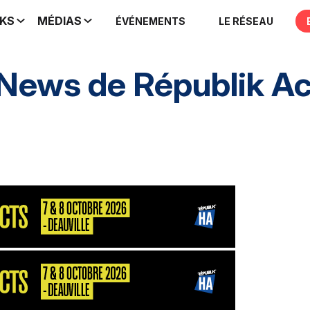
IKS
MÉDIAS
ÉVÉNEMENTS
LE RÉSEAU
 News de
Républik A
nement
HA inclusif
éthique et conformité
Pres
nement
S2P
Consultant
MarketPlace
Décisio