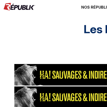
NOS RÉPUBL
Les
Direction HA
SI HA
RH HA
Environ
Supply chain
énergie environ