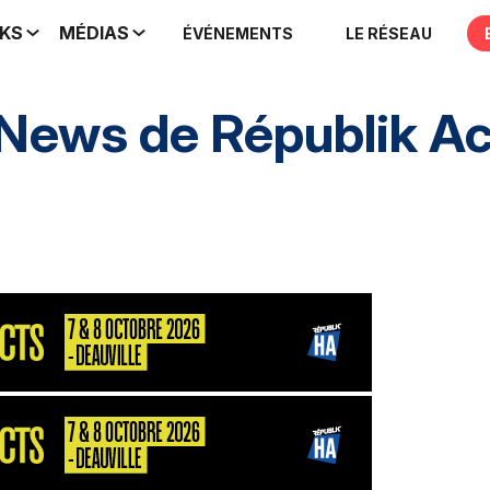
IKS
MÉDIAS
ÉVÉNEMENTS
LE RÉSEAU
 News de
Républik A
nement
HA inclusif
éthique et conformité
Pres
nement
S2P
Consultant
MarketPlace
Décisio