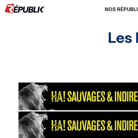
NOS RÉPUBL
Les
Direction HA
SI HA
RH HA
Environ
Supply chain
énergie environ