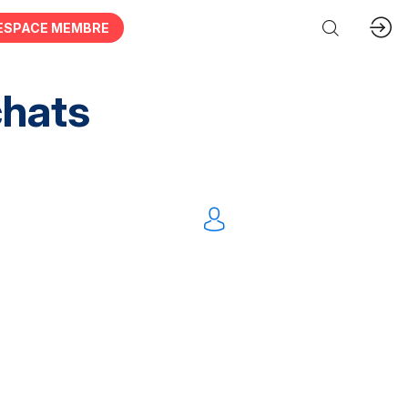
ESPACE MEMBRE
chats
tation Intellectuelles
FM
IT
Mobilités
nnel
Dématérialisation
Tout