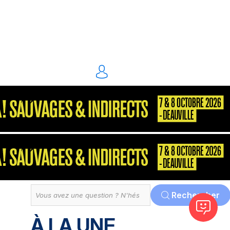
énergie environnement
S2P
Consultant
MarketPlace
Décisionnel
Dématérialisation
Tout
Rechercher
À LA UNE