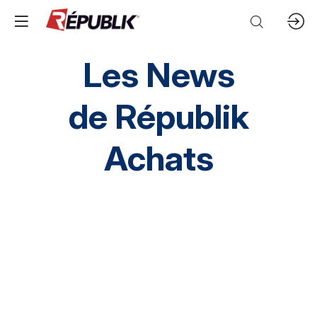
Les News
de
Républik
Achats
Direction HA
SI HA
RH HA
Environnement
HA inclusif
éthique et conformité
Prestation Intellectuelles
FM
IT
Mobilités
Supply chain