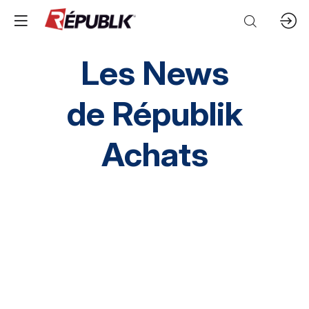
Les News
de
Républik
Achats
Direction HA
SI HA
RH HA
Environnement
HA inclusif
éthique et conformité
Prestation Intellectuelles
FM
IT
Mobilités
Supply chain