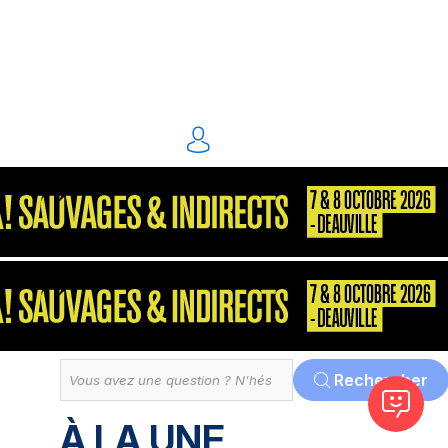
énergie environnement
S2P
Consultant
MarketPlace
Décisionnel
Dématérialisation
Tout
Rechercher
À LA UNE