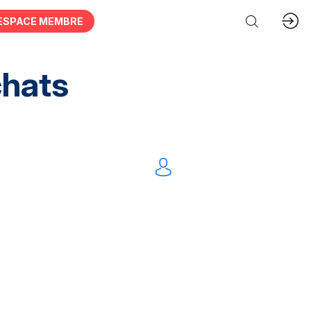
ESPACE MEMBRE
chats
tation Intellectuelles
FM
IT
Mobilités
nnel
Dématérialisation
Tout