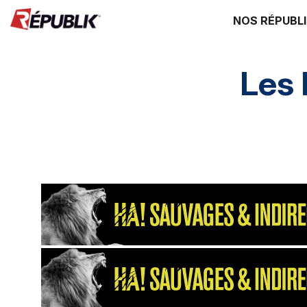
NOS RÉPUBL
Les
Direction HA
SI HA
RH HA
Environ
Supply chain
énergie environ