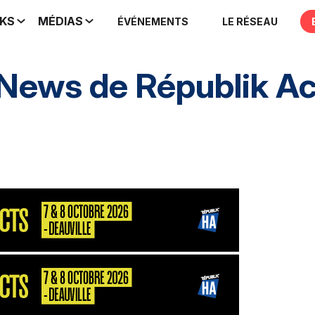
IKS
MÉDIAS
ÉVÉNEMENTS
LE RÉSEAU
 News de
Républik A
nement
HA inclusif
éthique et conformité
Pres
nement
S2P
Consultant
MarketPlace
Décisio