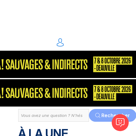
énergie environnement
S2P
Consultant
MarketPlace
Décisionnel
Dématérialisation
Tout
Rechercher
À LA UNE