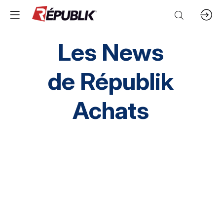
Les News
de
Républik
Achats
Direction HA
SI HA
RH HA
Environnement
HA inclusif
éthique et conformité
Prestation Intellectuelles
FM
IT
Mobilités
Supply chain