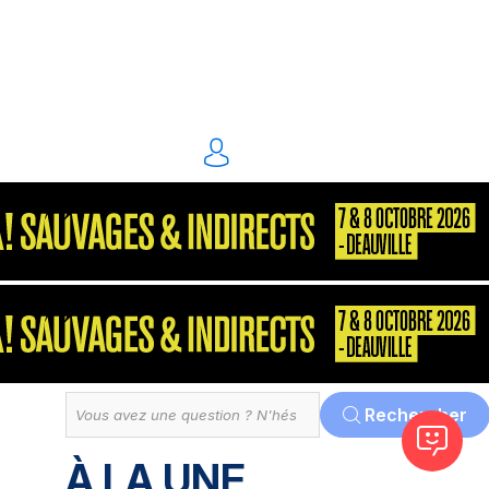
énergie environnement
S2P
Consultant
MarketPlace
Décisionnel
Dématérialisation
Tout
Rechercher
À LA UNE