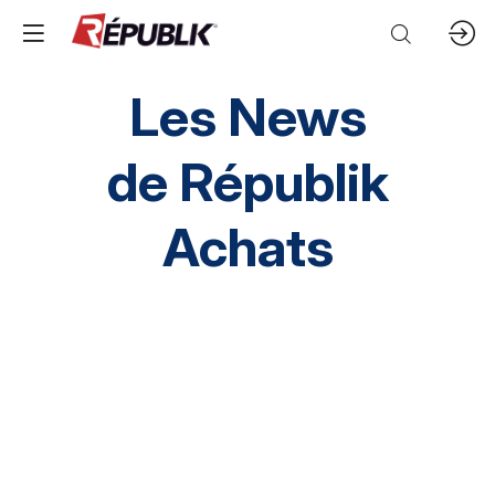
Les News
de
Républik
Achats
Direction HA
SI HA
RH HA
Environnement
HA inclusif
éthique et conformité
Prestation Intellectuelles
FM
IT
Mobilités
Supply chain