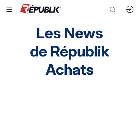
Les News
de
Républik
Achats
Direction HA
SI HA
RH HA
Environnement
HA inclusif
éthique et conformité
Prestation Intellectuelles
FM
IT
Mobilités
Supply chain