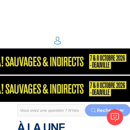
énergie environnement
S2P
Consultant
MarketPlace
Décisionnel
Dématérialisation
Tout
Rechercher
À LA UNE