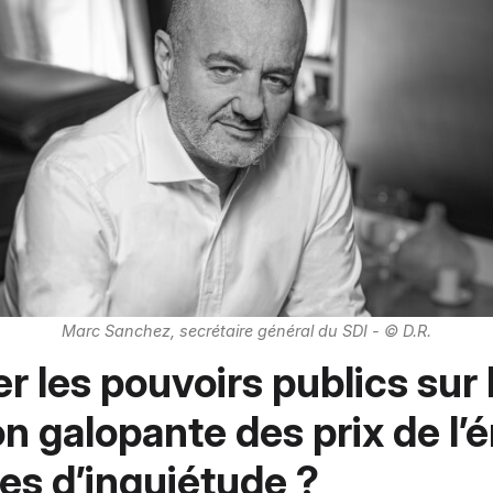
Marc Sanchez, secrétaire général du SDI - © D.R.
r les pouvoirs publics sur 
on galopante des prix de l’
es d’inquiétude ?