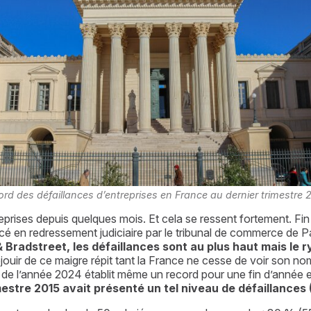
rd des défaillances d’entreprises en France au dernier trimestre
treprises depuis quelques mois. Et cela se ressent fortement. F
é en redressement judiciaire par le tribunal de commerce de Pari
 Bradstreet, les défaillances sont au plus haut mais le r
éjouir de ce maigre répit tant la France ne cesse de voir son 
 de l’année 2024 établit même un record pour une fin d’année e
imestre 2015 avait présenté un tel niveau de défaillances 