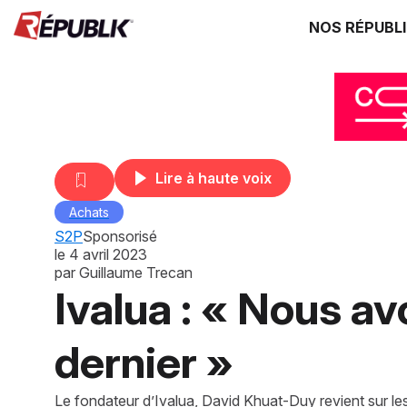
NOS RÉPUBL
Lire à haute voix
Achats
S2P
Sponsorisé
le
4 avril 2023
par
Guillaume Trecan
Ivalua : « Nous a
dernier »
Le fondateur d’Ivalua, David Khuat-Duy revient sur le