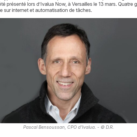
té présenté lors d’Ivalua Now, à Versailles le 13 mars. Quatre
 sur internet et automatisation de tâches.
Pascal Bensoussan, CPO d’Ivalua. - © D.R.