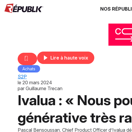
NOS RÉPUBL
Lire à haute voix
Achats
S2P
le
20 mars 2024
par
Guillaume Trecan
Ivalua : « Nous po
générative très r
Pascal Bensoussan, Chief Product Officer d’Ivalua décr