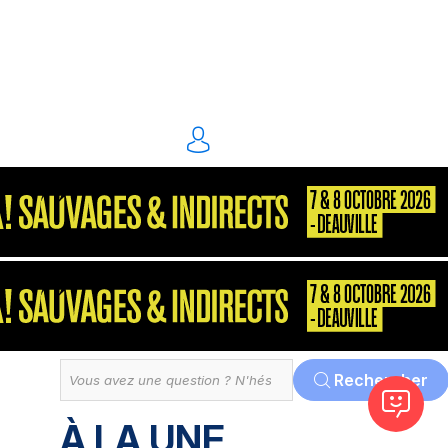
énergie environnement
S2P
Consultant
MarketPlace
Décisionnel
Dématérialisation
Tout
Rechercher
À LA UNE