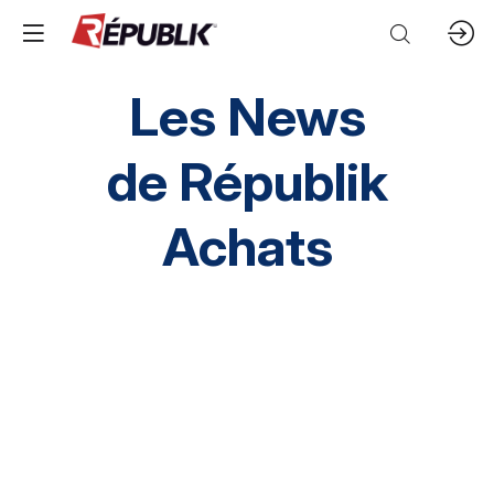
Les News
de
Républik
Achats
Direction HA
SI HA
RH HA
Environnement
HA inclusif
éthique et conformité
Prestation Intellectuelles
FM
IT
Mobilités
Supply chain