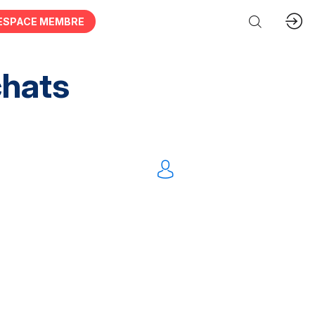
ESPACE MEMBRE
chats
tation Intellectuelles
FM
IT
Mobilités
nnel
Dématérialisation
Tout