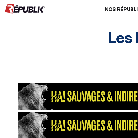
NOS RÉPUBL
Les
Direction HA
SI HA
RH HA
Environ
Supply chain
énergie environ