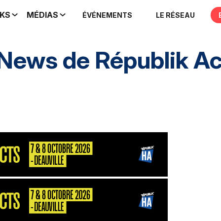
IKS
MÉDIAS
ÉVÉNEMENTS
LE RÉSEAU
 News de
Républik A
nement
HA inclusif
éthique et conformité
Pres
nement
S2P
Consultant
MarketPlace
Décisio