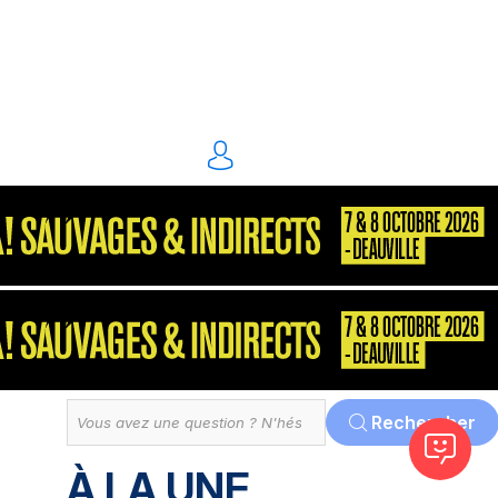
énergie environnement
S2P
Consultant
MarketPlace
Décisionnel
Dématérialisation
Tout
Rechercher
À LA UNE