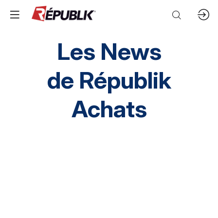
Les News
de
Républik
Achats
Direction HA
SI HA
RH HA
Environnement
HA inclusif
éthique et conformité
Prestation Intellectuelles
FM
IT
Mobilités
Supply chain