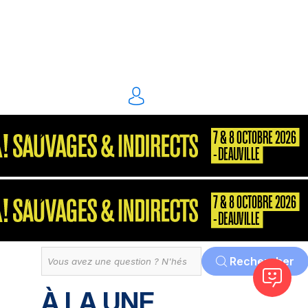
énergie environnement
S2P
Consultant
MarketPlace
Décisionnel
Dématérialisation
Tout
Rechercher
À LA UNE