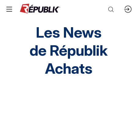
Les News
de
Républik
Achats
Direction HA
SI HA
RH HA
Environnement
HA inclusif
éthique et conformité
Prestation Intellectuelles
FM
IT
Mobilités
Supply chain