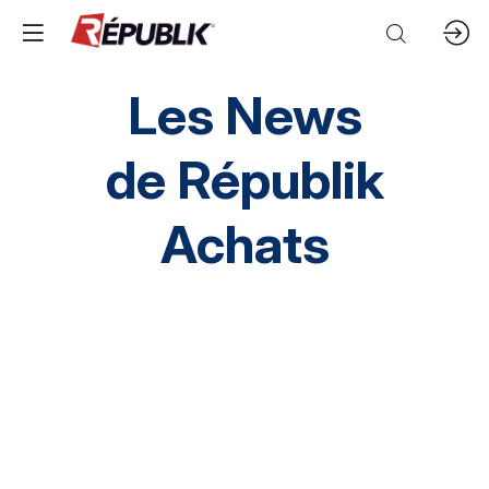
Les News
de
Républik
Achats
Direction HA
SI HA
RH HA
Environnement
HA inclusif
éthique et conformité
Prestation Intellectuelles
FM
IT
Mobilités
Supply chain