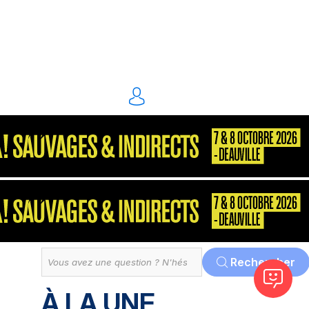
énergie environnement
S2P
Consultant
MarketPlace
Décisionnel
Dématérialisation
Tout
Rechercher
À LA UNE