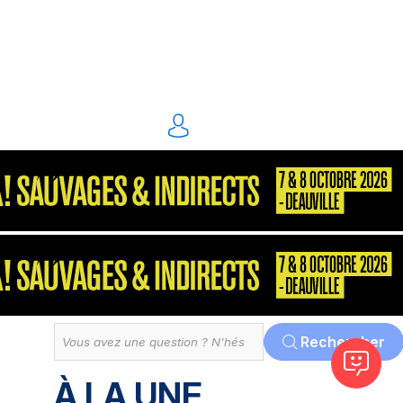
énergie environnement
S2P
Consultant
MarketPlace
Décisionnel
Dématérialisation
Tout
Rechercher
À LA UNE