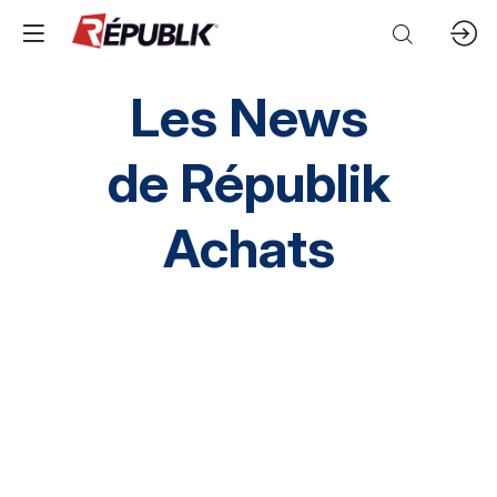
Les News
de
Républik
Achats
Direction HA
SI HA
RH HA
Environnement
HA inclusif
éthique et conformité
Prestation Intellectuelles
FM
IT
Mobilités
Supply chain