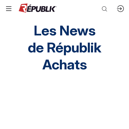
Les News
de
Républik
Achats
Direction HA
SI HA
RH HA
Environnement
HA inclusif
éthique et conformité
Prestation Intellectuelles
FM
IT
Mobilités
Supply chain