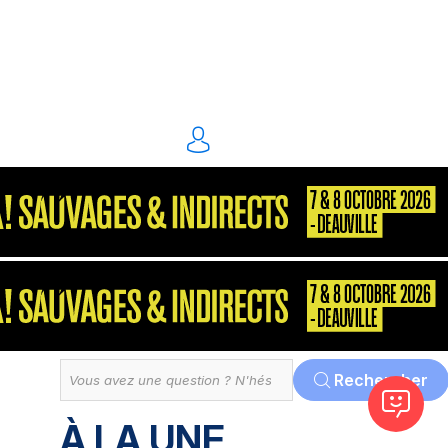
énergie environnement
S2P
Consultant
MarketPlace
Décisionnel
Dématérialisation
Tout
Rechercher
À LA UNE